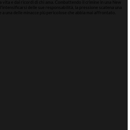
vita e dai ricordi di chi ama. Combattendo il crimine in una New
'intensificarsi delle sue responsabilità, la pressione scatena una
e a una delle minacce più pericolose che abbia mai affrontato.