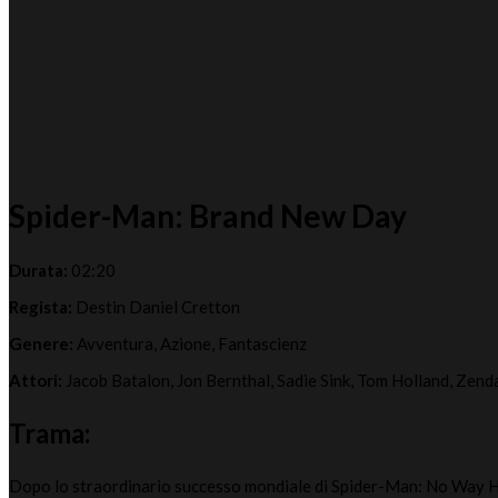
Spider-Man: Brand New Day
Durata:
02:20
Regista:
Destin Daniel Cretton
Genere:
Avventura, Azione, Fantascienz
Attori:
Jacob Batalon, Jon Bernthal, Sadie Sink, Tom Holland, Zend
Trama:
Dopo lo straordinario successo mondiale di Spider-Man: No Way 