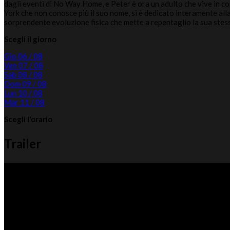
dagli eventi di No Way Home, e Peter è ora un adulto che vive in co
York che non conosce più il suo nome, si è dedicato interamente alla
sorprendente evoluzione fisica che mette a repentaglio la sua stess
Scegli il giorno
Gio
06 / 08
Ven
07 / 08
Sab
08 / 08
Dom
09 / 08
Lun
10 / 08
Mar
11 / 08
Scegli l'orario
Trailer