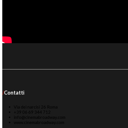
Contatti
Via dei narcisi 26 Roma
+39 06 69 344 712
info@cinemabroadway.com
www.cinemabroadway.com