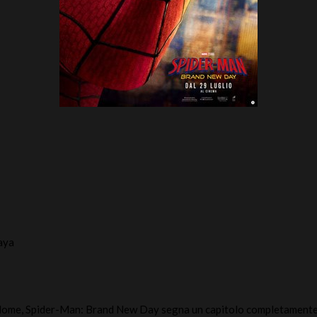
aya
Home, Spider-Man: Brand New Day segna un capitolo completamente 