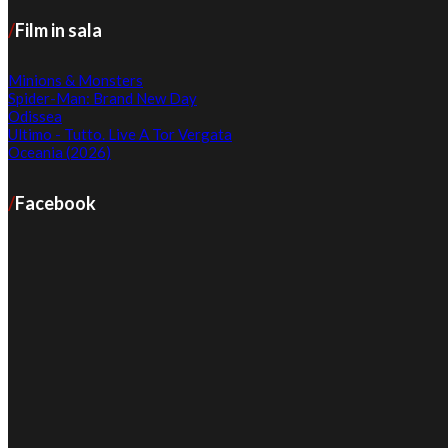
Film in sala
Minions & Monsters
Spider-Man: Brand New Day
Odissea
Ultimo - Tutto. Live A Tor Vergata
Oceania (2026)
Facebook