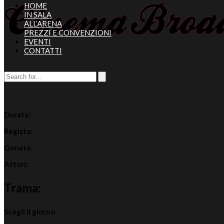
HOME
IN SALA
ALL’ARENA
PREZZI E CONVENZIONI
EVENTI
CONTATTI
Durata:
Regista:
Genere:
Attori:
Trama:
Scegli il giorno