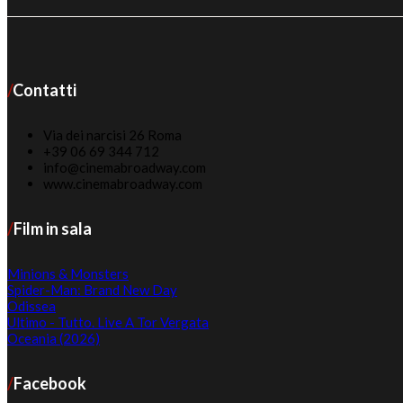
Contatti
Via dei narcisi 26 Roma
+39 06 69 344 712
info@cinemabroadway.com
www.cinemabroadway.com
Film in sala
Minions & Monsters
Spider-Man: Brand New Day
Odissea
Ultimo - Tutto. Live A Tor Vergata
Oceania (2026)
Facebook