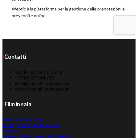
Contatti
Via dei narcisi 26 Roma
+39 06 69 344 712
info@cinemabroadway.com
www.cinemabroadway.com
Film in sala
Minions & Monsters
Spider-Man: Brand New Day
Odissea
Ultimo - Tutto. Live A Tor Vergata