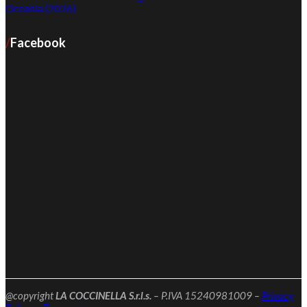
Oceania (2026)
Facebook
@copyright
LA COCCINELLA S.r.l.s.
– P.IVA 15240981009 –
Privacy