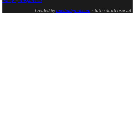
Policy
–
Trasparenza
Created by
tmediadigtial.com
– tutti i diritti riservati