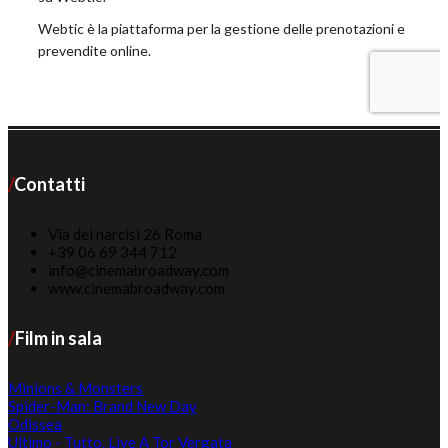
Contatti
Via dei narcisi 26 Roma
+39 06 69 344 712
info@cinemabroadway.com
www.cinemabroadway.com
Film in sala
Minions & Monsters
Spider-Man: Brand New Day
Odissea
Ultimo - Tutto. Live A Tor Vergata