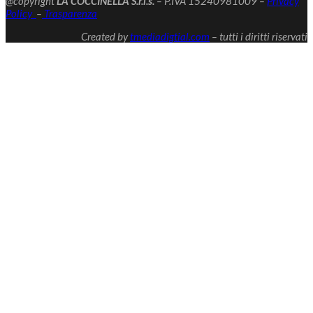
@copyright
LA COCCINELLA S.r.l.s.
– P.IVA 15240981009 –
Privacy
Policy
–
Trasparenza
Created by
tmediadigtial.com
– tutti i diritti riservati