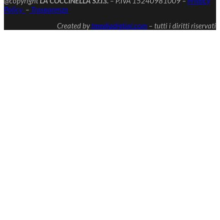
@copyright
LA COCCINELLA S.r.l.s.
– P.IVA 15240981009 –
Privacy
Policy
–
Trasparenza
Created by
tmediadigtial.com
– tutti i diritti riservati