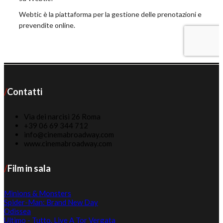
Contatti
Via dei narcisi 26 Roma
+39 06 69 344 712
info@cinemabroadway.com
www.cinemabroadway.com
Film in sala
Minions & Monsters
Spider-Man: Brand New Day
Odissea
Ultimo - Tutto. Live A Tor Vergata