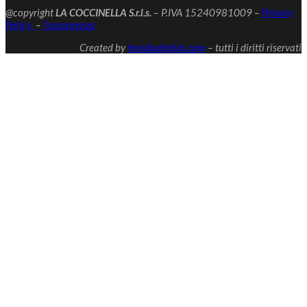
@copyright
LA COCCINELLA S.r.l.s.
– P.IVA 15240981009 –
Privacy
Policy
–
Trasparenza
Created by
tmediadigtial.com
– tutti i diritti riservati