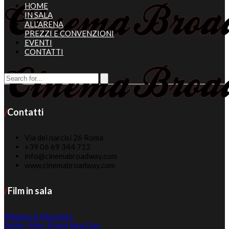
HOME
IN SALA
ALL’ARENA
PREZZI E CONVENZIONI
EVENTI
CONTATTI
Contatti
Via dei narcisi 26 Roma
+39 06 69 344 712
info@cinemabroadway.com
www.cinemabroadway.com
Film in sala
Minions & Monsters
Spider-Man: Brand New Day